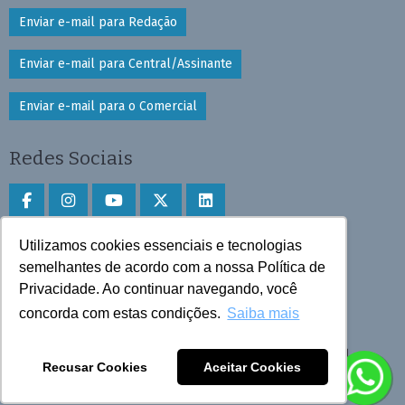
Enviar e-mail para Redação
Enviar e-mail para Central/Assinante
Enviar e-mail para o Comercial
Redes Sociais
Utilizamos cookies essenciais e tecnologias
Faça download do aplicativo
semelhantes de acordo com a nossa Política de
Privacidade. Ao continuar navegando, você
Play Store e App Store
concorda com estas condições.
Saiba mais
Todos os direitos reservados © 2025 Cruzeiro do Sul
Recusar Cookies
Aceitar Cookies