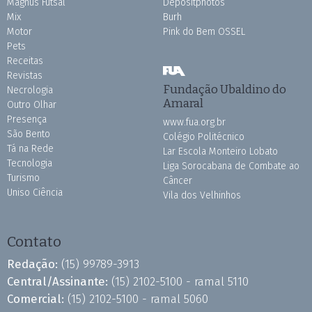
Magnus Futsal
Depositphotos
Mix
Burh
Motor
Pink do Bem OSSEL
Pets
Receitas
Revistas
Fundação Ubaldino do
Necrologia
Amaral
Outro Olhar
Presença
www.fua.org.br
São Bento
Colégio Politécnico
Tá na Rede
Lar Escola Monteiro Lobato
Tecnologia
Liga Sorocabana de Combate ao
Turismo
Câncer
Uniso Ciência
Vila dos Velhinhos
Contato
Redação:
(15) 99789-3913
Central/Assinante:
(15) 2102-5100 - ramal 5110
Comercial:
(15) 2102-5100 - ramal 5060