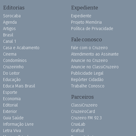
Editorias
Expediente
Sorocaba
Expediente
Agenda
Projeto Memória
Artigos
Política de Privacidade
Brasil
Fale conosco
Canal 1
Casa e Acabamento
Fale com o Cruzeiro
Cinema
Atendimento ao Assinante
Condomínios
Anuncie no Cruzeiro
Cruzeirinho
Anuncie no ClassiCruzeiro
Do Leitor
Publicidade Legal
Educação
Repórter Cidadão
Educa Mais Brasil
Trabalhe Conosco
Esporte
Parceiros
Economia
Editorial
ClassiCruzeiro
Exterior
CruzeiroCard
Guia Saúde
Cruzeiro FM 92.3
Informação Livre
CruxLab
Letra Viva
Grafsul