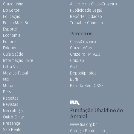
Cruzeirinho
Anuncie no ClassiCruzeiro
Do Leitor
Publicidade Legal
Educação
Repórter Cidadão
Educa Mais Brasil
Trabalhe Conosco
Esporte
Parceiros
Economia
Editorial
ClassiCruzeiro
Exterior
CruzeiroCard
Guia Saúde
Cruzeiro FM 92.3
Informação Livre
CruxLab
Letra Viva
Grafsul
Magnus Futsal
Depositphotos
Mix
Burh
Motor
Pink do Bem OSSEL
Pets
Receitas
Revistas
Fundação Ubaldino do
Necrologia
Amaral
Outro Olhar
Presença
www.fua.org.br
São Bento
Colégio Politécnico