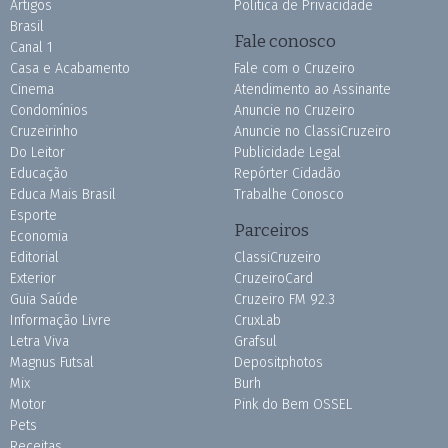
Artigos
Política de Privacidade
Brasil
Fale conosco
Canal 1
Casa e Acabamento
Fale com o Cruzeiro
Cinema
Atendimento ao Assinante
Condomínios
Anuncie no Cruzeiro
Cruzeirinho
Anuncie no ClassiCruzeiro
Do Leitor
Publicidade Legal
Educação
Repórter Cidadão
Educa Mais Brasil
Trabalhe Conosco
Esporte
Parceiros
Economia
Editorial
ClassiCruzeiro
Exterior
CruzeiroCard
Guia Saúde
Cruzeiro FM 92.3
Informação Livre
CruxLab
Letra Viva
Grafsul
Magnus Futsal
Depositphotos
Mix
Burh
Motor
Pink do Bem OSSEL
Pets
Receitas