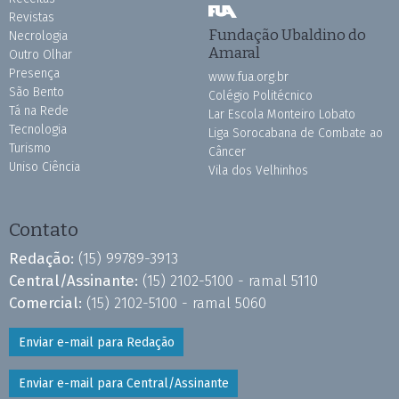
Revistas
Fundação Ubaldino do
Necrologia
Amaral
Outro Olhar
Presença
www.fua.org.br
São Bento
Colégio Politécnico
Tá na Rede
Lar Escola Monteiro Lobato
Tecnologia
Liga Sorocabana de Combate ao
Turismo
Câncer
Uniso Ciência
Vila dos Velhinhos
Contato
Redação:
(15) 99789-3913
Central/Assinante:
(15) 2102-5100 - ramal 5110
Comercial:
(15) 2102-5100 - ramal 5060
Enviar e-mail para Redação
Enviar e-mail para Central/Assinante