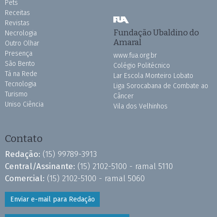
Pets
Receitas
Revistas
Fundação Ubaldino do
Necrologia
Amaral
Outro Olhar
Presença
www.fua.org.br
São Bento
Colégio Politécnico
Tá na Rede
Lar Escola Monteiro Lobato
Tecnologia
Liga Sorocabana de Combate ao
Turismo
Câncer
Uniso Ciência
Vila dos Velhinhos
Contato
Redação:
(15) 99789-3913
Central/Assinante:
(15) 2102-5100 - ramal 5110
Comercial:
(15) 2102-5100 - ramal 5060
Enviar e-mail para Redação