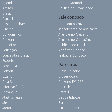
Agenda
Projeto Memória
Artigos
Política de Privacidade
Brasil
Fale conosco
Canal 1
Casa e Acabamento
Fale com o Cruzeiro
Cinema
Atendimento ao Assinante
Condomínios
Anuncie no Cruzeiro
Cruzeirinho
Anuncie no ClassiCruzeiro
Do Leitor
Publicidade Legal
Educação
Repórter Cidadão
Educa Mais Brasil
Trabalhe Conosco
Esporte
Parceiros
Economia
Editorial
ClassiCruzeiro
Exterior
CruzeiroCard
Guia Saúde
Cruzeiro FM 92.3
Informação Livre
CruxLab
Letra Viva
Grafsul
Magnus Futsal
Depositphotos
Mix
Burh
Motor
Pink do Bem OSSEL