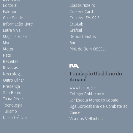
Editorial
ClassiCruzeiro
Exterior
CruzeiroCard
Guia Saúde
Cruzeiro FM 92.3
Informação Livre
CruxLab
Letra Viva
Grafsul
Magnus Futsal
Depositphotos
Mix
Burh
Motor
Pink do Bem OSSEL
Pets
Receitas
Revistas
Fundação Ubaldino do
Necrologia
Amaral
Outro Olhar
Presença
www.fua.org.br
São Bento
Colégio Politécnico
Tá na Rede
Lar Escola Monteiro Lobato
Tecnologia
Liga Sorocabana de Combate ao
Turismo
Câncer
Uniso Ciência
Vila dos Velhinhos