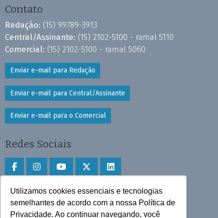
Contato
Redação:
(15) 99789-3913
Central/Assinante:
(15) 2102-5100 - ramal 5110
Comercial:
(15) 2102-5100 - ramal 5060
Enviar e-mail para Redação
Enviar e-mail para Central/Assinante
Enviar e-mail para o Comercial
Redes Sociais
Utilizamos cookies essenciais e tecnologias
Faça download do aplicativo
semelhantes de acordo com a nossa Política de
Play Store e App Store
Privacidade. Ao continuar navegando, você