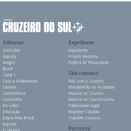
Editorias
Expediente
Sorocaba
Expediente
Agenda
Projeto Memória
Artigos
Política de Privacidade
Brasil
Fale conosco
Canal 1
Casa e Acabamento
Fale com o Cruzeiro
Cinema
Atendimento ao Assinante
Condomínios
Anuncie no Cruzeiro
Cruzeirinho
Anuncie no ClassiCruzeiro
Do Leitor
Publicidade Legal
Educação
Repórter Cidadão
Educa Mais Brasil
Trabalhe Conosco
Esporte
Parceiros
Economia