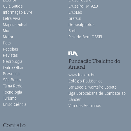
Exterior
CruzeiroCard
Guia Saúde
Cruzeiro FM 92.3
Informação Livre
CruxLab
Letra Viva
Grafsul
Magnus Futsal
Depositphotos
Mix
Burh
Motor
Pink do Bem OSSEL
Pets
Receitas
Revistas
Fundação Ubaldino do
Necrologia
Amaral
Outro Olhar
Presença
www.fua.org.br
São Bento
Colégio Politécnico
Tá na Rede
Lar Escola Monteiro Lobato
Tecnologia
Liga Sorocabana de Combate ao
Turismo
Câncer
Uniso Ciência
Vila dos Velhinhos
Contato