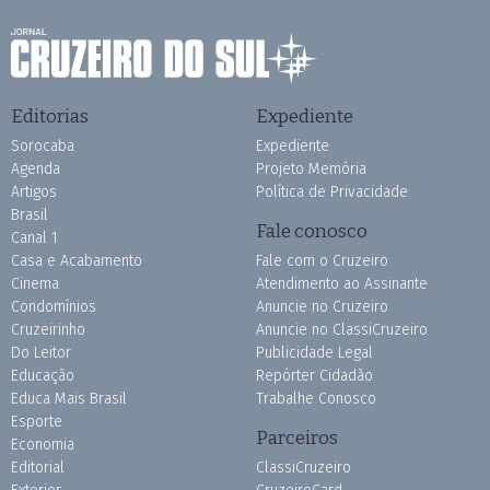
Editorias
Expediente
Sorocaba
Expediente
Agenda
Projeto Memória
Artigos
Política de Privacidade
Brasil
Fale conosco
Canal 1
Casa e Acabamento
Fale com o Cruzeiro
Cinema
Atendimento ao Assinante
Condomínios
Anuncie no Cruzeiro
Cruzeirinho
Anuncie no ClassiCruzeiro
Do Leitor
Publicidade Legal
Educação
Repórter Cidadão
Educa Mais Brasil
Trabalhe Conosco
Esporte
Parceiros
Economia
Editorial
ClassiCruzeiro