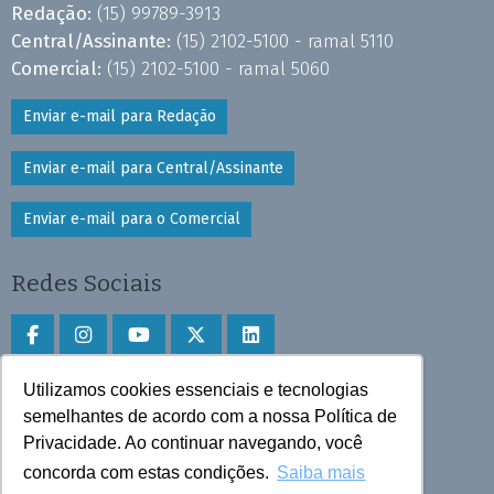
Redação:
(15) 99789-3913
Central/Assinante:
(15) 2102-5100 - ramal 5110
Comercial:
(15) 2102-5100 - ramal 5060
Enviar e-mail para Redação
Enviar e-mail para Central/Assinante
Enviar e-mail para o Comercial
Redes Sociais
Utilizamos cookies essenciais e tecnologias
Faça download do aplicativo
semelhantes de acordo com a nossa Política de
Play Store e App Store
Privacidade. Ao continuar navegando, você
concorda com estas condições.
Saiba mais