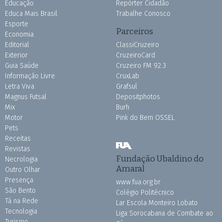
Educação
Repórter Cidadão
Educa Mais Brasil
Trabalhe Conosco
Esporte
Parceiros
Economia
Editorial
ClassiCruzeiro
Exterior
CruzeiroCard
Guia Saúde
Cruzeiro FM 92.3
Informação Livre
CruxLab
Letra Viva
Grafsul
Magnus Futsal
Depositphotos
Mix
Burh
Motor
Pink do Bem OSSEL
Pets
Receitas
Revistas
Fundação Ubaldino do
Necrologia
Amaral
Outro Olhar
Presença
www.fua.org.br
São Bento
Colégio Politécnico
Tá na Rede
Lar Escola Monteiro Lobato
Tecnologia
Liga Sorocabana de Combate ao
Turismo