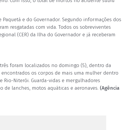
eiro. Com isso, o total de mortos no acidente subiu
 de Paquetá e do Governador. Segundo informações dos
oram resgatadas com vida. Todos os sobreviventes
ional (CER) da Ilha do Governador e já receberam
rês foram localizados no domingo (5), dentro da
 encontrados os corpos de mais uma mulher dentro
 Rio-Niterói. Guarda-vidas e mergulhadores
o de lanches, motos aquáticas e aeronaves.
(Agência