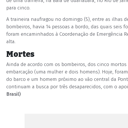
de uma traineira, na Baía de Guanabara, no Rio de Jan
para cinco.
A traineira naufragou no domingo (5), entre as ilhas
bombeiros, havia 14 pessoas a bordo, das quais seis f
foram encaminhados à Coordenação de Emergência Reg
alta.
Mortes
Ainda de acordo com os bombeiros, dos cinco mortos t
embarcação (uma mulher e dois homens). Hoje, foram
do barco e um homem próximo ao vão central da Ponte
continuam a busca por três desaparecidos, com o apoi
Brasil)