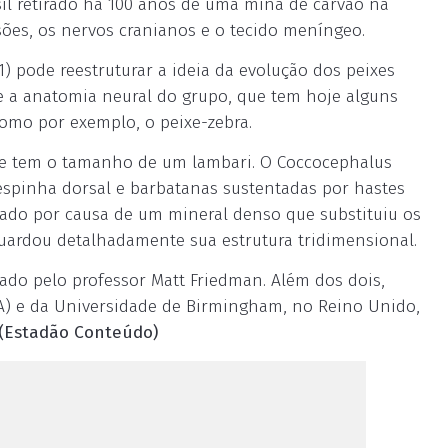
sil retirado há 100 anos de uma mina de carvão na
isões, os nervos cranianos e o tecido meníngeo.
1) pode reestruturar a ideia da evolução dos peixes
e a anatomia neural do grupo, que tem hoje alguns
como por exemplo, o peixe-zebra.
ue tem o tamanho de um lambari. O Coccocephalus
espinha dorsal e barbatanas sustentadas por hastes
vado por causa de um mineral denso que substituiu os
guardou detalhadamente sua estrutura tridimensional.
tado pelo professor Matt Friedman. Além dos dois,
A) e da Universidade de Birmingham, no Reino Unido,
(Estadão Conteúdo)