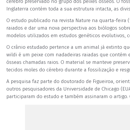
cérebro preservado no grupo dos peixes ósseos. O fós
Inglaterra contém toda a sua estrutura intacta, as div
O estudo publicado na revista Nature na quarta-feira (
raiados e dar uma nova perspectiva aos biólogos sobr
modelos utilizados em estudos genéticos evolutivos, 
O crânio estudado pertence a um animal já extinto q
wildi é um peixe com nadadeiras raiadas que contém 
ósseas chamadas raios. O material se manteve preser
tecidos moles do cérebro durante a fossilização e res
A pesquisa faz parte do doutorado de Figueiroa, orien
outros pesquisadores da Universidade de Chicago (EU
participaram do estudo e também assinaram o artigo.