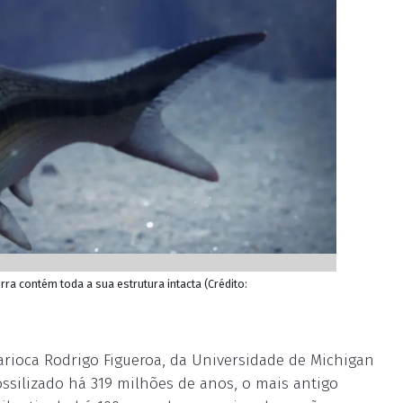
rra contém toda a sua estrutura intacta (Crédito:
carioca Rodrigo Figueroa, da Universidade de Michigan
ossilizado há 319 milhões de anos, o mais antigo