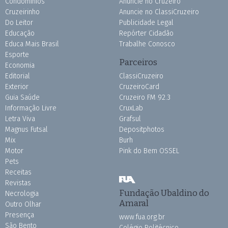
Condomínios
Anuncie no Cruzeiro
Cruzeirinho
Anuncie no ClassiCruzeiro
Do Leitor
Publicidade Legal
Educação
Repórter Cidadão
Educa Mais Brasil
Trabalhe Conosco
Esporte
Parceiros
Economia
Editorial
ClassiCruzeiro
Exterior
CruzeiroCard
Guia Saúde
Cruzeiro FM 92.3
Informação Livre
CruxLab
Letra Viva
Grafsul
Magnus Futsal
Depositphotos
Mix
Burh
Motor
Pink do Bem OSSEL
Pets
Receitas
Revistas
Fundação Ubaldino do
Necrologia
Amaral
Outro Olhar
Presença
www.fua.org.br
São Bento
Colégio Politécnico