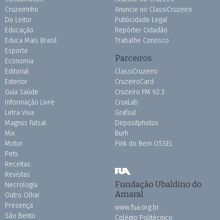
Cruzeirinho
Anuncie no ClassiCruzeiro
Do Leitor
Publicidade Legal
Educação
Repórter Cidadão
Educa Mais Brasil
Trabalhe Conosco
Esporte
Parceiros
Economia
Editorial
ClassiCruzeiro
Exterior
CruzeiroCard
Guia Saúde
Cruzeiro FM 92.3
Informação Livre
CruxLab
Letra Viva
Grafsul
Magnus Futsal
Depositphotos
Mix
Burh
Motor
Pink do Bem OSSEL
Pets
Receitas
Revistas
Fundação Ubaldino do
Necrologia
Amaral
Outro Olhar
Presença
www.fua.org.br
São Bento
Colégio Politécnico