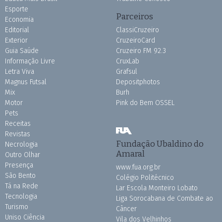
Esporte
Parceiros
Economia
Editorial
ClassiCruzeiro
Exterior
CruzeiroCard
Guia Saúde
Cruzeiro FM 92.3
Informação Livre
CruxLab
Letra Viva
Grafsul
Magnus Futsal
Depositphotos
Mix
Burh
Motor
Pink do Bem OSSEL
Pets
Receitas
Revistas
Fundação Ubaldino do
Necrologia
Amaral
Outro Olhar
Presença
www.fua.org.br
São Bento
Colégio Politécnico
Tá na Rede
Lar Escola Monteiro Lobato
Tecnologia
Liga Sorocabana de Combate ao
Turismo
Câncer
Uniso Ciência
Vila dos Velhinhos