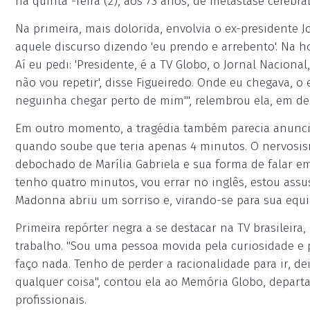
na quinta -feira (2), aos 73 anos, de metástase cerebr
Na primeira, mais dolorida, envolvia o ex-presidente Jo
aquele discurso dizendo 'eu prendo e arrebento'. Na h
Aí eu pedi: 'Presidente, é a TV Globo, o Jornal Naciona
não vou repetir', disse Figueiredo. Onde eu chegava, o 
neguinha chegar perto de mim'", relembrou ela, em d
Em outro momento, a tragédia também parecia anuncia
quando soube que teria apenas 4 minutos. O nervosi
debochado de Marília Gabriela e sua forma de falar em 
tenho quatro minutos, vou errar no inglês, estou assus
Madonna abriu um sorriso e, virando-se para sua equi
Primeira repórter negra a se destacar na TV brasileira
trabalho. "Sou uma pessoa movida pela curiosidade e 
faço nada. Tenho de perder a racionalidade para ir, d
qualquer coisa", contou ela ao Memória Globo, depart
profissionais.