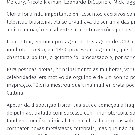
Mercury, Nicole Kidman, Leonardo DiCaprio e Mick Jag
Gloria foi ainda importante em assuntos decisivos com
televisão brasileira, ela se orgulhava de ser uma das p
a discriminação racial entre as contravenções penais.
Ela contou, em uma postagem no Instagram de 2019, qu
um hotel no Rio, em 1970, processou o gerente, que diz
chamou a polícia, o gerente foi processado e, por ser 
Para pessoas pretas, principalmente as mulheres, ver G
celebridades, era motivo de orgulho e de um sonho po
inspiração. "Gloria mostrou que uma mulher preta podia
Cultura.
Apesar da disposição física, sua saúde começou a fraq
de pulmão, tratado com sucesso com imunoterapia. Sof
também com êxito inicial. Em meados do ano passado, 
combater novas metástases cerebrais, mas que não su