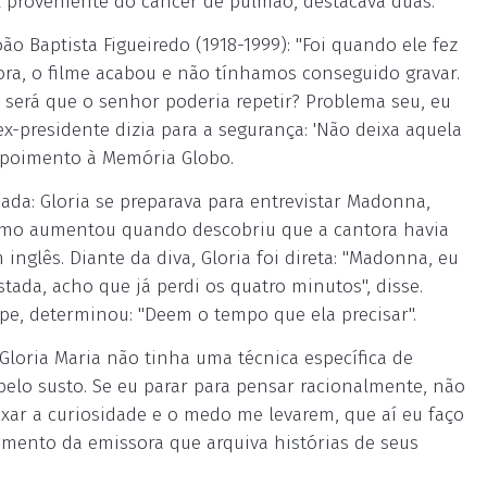
al proveniente do câncer de pulmão, destacava duas.
ão Baptista Figueiredo (1918-1999): "Foi quando ele fez
ora, o filme acabou e não tínhamos conseguido gravar.
l, será que o senhor poderia repetir? Problema seu, eu
ex-presidente dizia para a segurança: 'Não deixa aquela
epoimento à Memória Globo.
da: Gloria se preparava para entrevistar Madonna,
smo aumentou quando descobriu que a cantora havia
inglês. Diante da diva, Gloria foi direta: "Madonna, eu
tada, acho que já perdi os quatro minutos", disse.
pe, determinou: "Deem o tempo que ela precisar".
, Gloria Maria não tinha uma técnica específica de
pelo susto. Se eu parar para pensar racionalmente, não
eixar a curiosidade e o medo me levarem, que aí eu faço
amento da emissora que arquiva histórias de seus