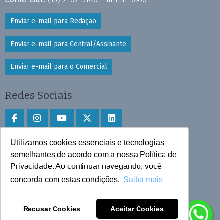
Enviar e-mail para Redação
Enviar e-mail para Central/Assinante
Enviar e-mail para o Comercial
Redes Sociais
Utilizamos cookies essenciais e tecnologias
Faça download do aplicativo
semelhantes de acordo com a nossa Política de
Play Store e App Store
Privacidade. Ao continuar navegando, você
concorda com estas condições.
Saiba mais
Todos os direitos reservados © 2025 Cruzeiro do Sul
Recusar Cookies
Aceitar Cookies