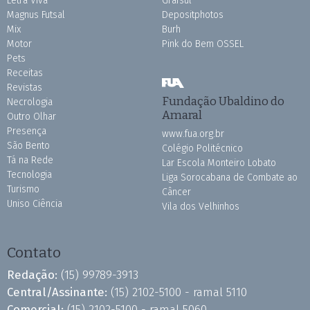
Letra Viva
Grafsul
Magnus Futsal
Depositphotos
Mix
Burh
Motor
Pink do Bem OSSEL
Pets
Receitas
Revistas
Fundação Ubaldino do
Necrologia
Amaral
Outro Olhar
Presença
www.fua.org.br
São Bento
Colégio Politécnico
Tá na Rede
Lar Escola Monteiro Lobato
Tecnologia
Liga Sorocabana de Combate ao
Turismo
Câncer
Uniso Ciência
Vila dos Velhinhos
Contato
Redação:
(15) 99789-3913
Central/Assinante:
(15) 2102-5100 - ramal 5110
Comercial:
(15) 2102-5100 - ramal 5060