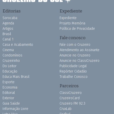
Editorias
Expediente
Sorocaba
Expediente
Agenda
Projeto Memória
Artigos
Política de Privacidade
Brasil
Fale conosco
Canal 1
Casa e Acabamento
Fale com o Cruzeiro
Cinema
Atendimento ao Assinante
Condomínios
Anuncie no Cruzeiro
Cruzeirinho
Anuncie no ClassiCruzeiro
Do Leitor
Publicidade Legal
Educação
Repórter Cidadão
Educa Mais Brasil
Trabalhe Conosco
Esporte
Parceiros
Economia
Editorial
ClassiCruzeiro
Exterior
CruzeiroCard
Guia Saúde
Cruzeiro FM 92.3
Informação Livre
CruxLab