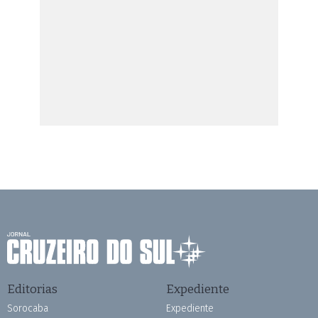
Editorias
Expediente
Sorocaba
Expediente