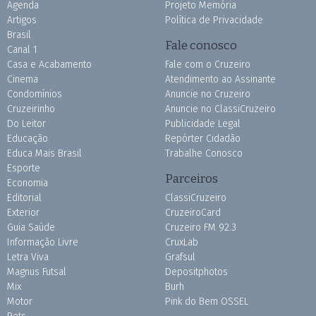
Agenda
Projeto Memória
Artigos
Política de Privacidade
Brasil
Fale conosco
Canal 1
Casa e Acabamento
Fale com o Cruzeiro
Cinema
Atendimento ao Assinante
Condomínios
Anuncie no Cruzeiro
Cruzeirinho
Anuncie no ClassiCruzeiro
Do Leitor
Publicidade Legal
Educação
Repórter Cidadão
Educa Mais Brasil
Trabalhe Conosco
Esporte
Parceiros
Economia
Editorial
ClassiCruzeiro
Exterior
CruzeiroCard
Guia Saúde
Cruzeiro FM 92.3
Informação Livre
CruxLab
Letra Viva
Grafsul
Magnus Futsal
Depositphotos
Mix
Burh
Motor
Pink do Bem OSSEL