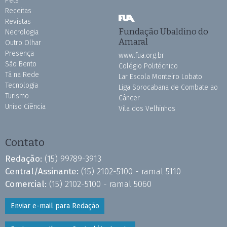
Pets
Receitas
Revistas
Fundação Ubaldino do
Necrologia
Amaral
Outro Olhar
Presença
www.fua.org.br
São Bento
Colégio Politécnico
Tá na Rede
Lar Escola Monteiro Lobato
Tecnologia
Liga Sorocabana de Combate ao
Turismo
Câncer
Uniso Ciência
Vila dos Velhinhos
Contato
Redação:
(15) 99789-3913
Central/Assinante:
(15) 2102-5100 - ramal 5110
Comercial:
(15) 2102-5100 - ramal 5060
Enviar e-mail para Redação