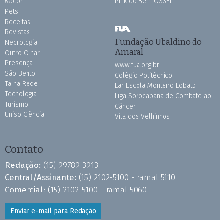
Motor
Pink do Bem OSSEL
Pets
Receitas
Revistas
Fundação Ubaldino do
Necrologia
Amaral
Outro Olhar
Presença
www.fua.org.br
São Bento
Colégio Politécnico
Tá na Rede
Lar Escola Monteiro Lobato
Tecnologia
Liga Sorocabana de Combate ao
Turismo
Câncer
Uniso Ciência
Vila dos Velhinhos
Contato
Redação:
(15) 99789-3913
Central/Assinante:
(15) 2102-5100 - ramal 5110
Comercial:
(15) 2102-5100 - ramal 5060
Enviar e-mail para Redação