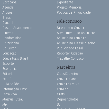
Sorocaba
Expediente
Agenda
Projeto Memória
Artigos
Política de Privacidade
Brasil
Fale conosco
Canal 1
Casa e Acabamento
Fale com o Cruzeiro
Cinema
Atendimento ao Assinante
Condomínios
Anuncie no Cruzeiro
Cruzeirinho
Anuncie no ClassiCruzeiro
Do Leitor
Publicidade Legal
Educação
Repórter Cidadão
Educa Mais Brasil
Trabalhe Conosco
Esporte
Parceiros
Economia
Editorial
ClassiCruzeiro
Exterior
CruzeiroCard
Guia Saúde
Cruzeiro FM 92.3
Informação Livre
CruxLab
Letra Viva
Grafsul
Magnus Futsal
Depositphotos
Mix
Burh