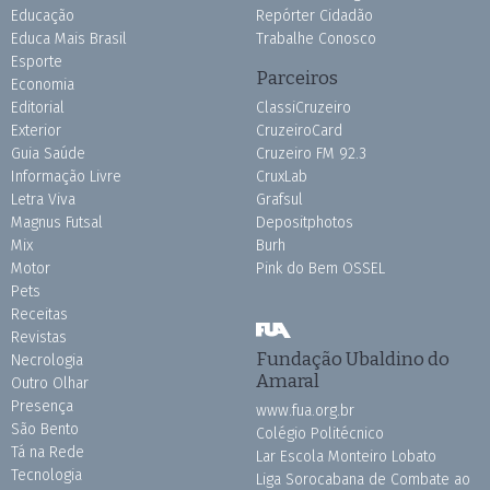
Educação
Repórter Cidadão
Educa Mais Brasil
Trabalhe Conosco
Esporte
Parceiros
Economia
Editorial
ClassiCruzeiro
Exterior
CruzeiroCard
Guia Saúde
Cruzeiro FM 92.3
Informação Livre
CruxLab
Letra Viva
Grafsul
Magnus Futsal
Depositphotos
Mix
Burh
Motor
Pink do Bem OSSEL
Pets
Receitas
Revistas
Fundação Ubaldino do
Necrologia
Amaral
Outro Olhar
Presença
www.fua.org.br
São Bento
Colégio Politécnico
Tá na Rede
Lar Escola Monteiro Lobato
Tecnologia
Liga Sorocabana de Combate ao