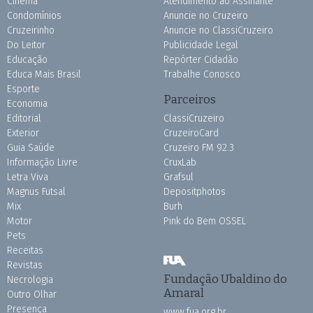
Cinema
Atendimento ao Assinante
Condomínios
Anuncie no Cruzeiro
Cruzeirinho
Anuncie no ClassiCruzeiro
Do Leitor
Publicidade Legal
Educação
Repórter Cidadão
Educa Mais Brasil
Trabalhe Conosco
Esporte
Parceiros
Economia
Editorial
ClassiCruzeiro
Exterior
CruzeiroCard
Guia Saúde
Cruzeiro FM 92.3
Informação Livre
CruxLab
Letra Viva
Grafsul
Magnus Futsal
Depositphotos
Mix
Burh
Motor
Pink do Bem OSSEL
Pets
Receitas
Revistas
Fundação Ubaldino do
Necrologia
Amaral
Outro Olhar
Presença
www.fua.org.br