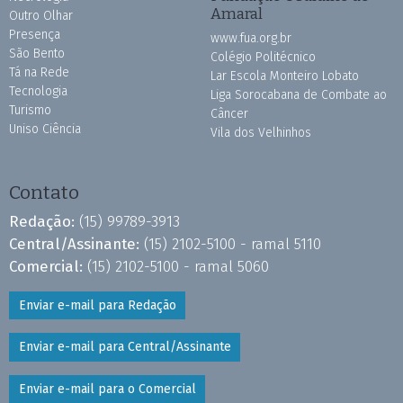
Amaral
Outro Olhar
Presença
www.fua.org.br
São Bento
Colégio Politécnico
Tá na Rede
Lar Escola Monteiro Lobato
Tecnologia
Liga Sorocabana de Combate ao
Turismo
Câncer
Uniso Ciência
Vila dos Velhinhos
Contato
Redação:
(15) 99789-3913
Central/Assinante:
(15) 2102-5100 - ramal 5110
Comercial:
(15) 2102-5100 - ramal 5060
Enviar e-mail para Redação
Enviar e-mail para Central/Assinante
Enviar e-mail para o Comercial