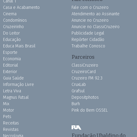
Canal 1
Casa e Acabamento
Fale com o Cruzeiro
Cinema
Atendimento ao Assinante
Condomínios
Anuncie no Cruzeiro
Cruzeirinho
Anuncie no ClassiCruzeiro
Do Leitor
Publicidade Legal
Educação
Repórter Cidadão
Educa Mais Brasil
Trabalhe Conosco
Esporte
Parceiros
Economia
Editorial
ClassiCruzeiro
Exterior
CruzeiroCard
Guia Saúde
Cruzeiro FM 92.3
Informação Livre
CruxLab
Letra Viva
Grafsul
Magnus Futsal
Depositphotos
Mix
Burh
Motor
Pink do Bem OSSEL
Pets
Receitas
Revistas
Fundação Ubaldino do
Necrologia