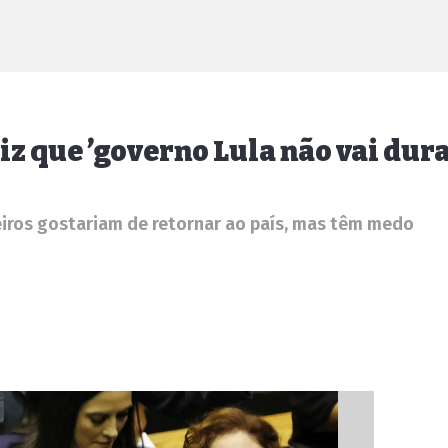
iz que ’governo Lula não vai dura
eiros gostariam de retornar ao país, mas têm medo