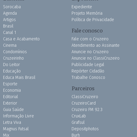
Sorocaba
Expediente
Agenda
Projeto Memória
Artigos
Política de Privacidade
Brasil
Fale conosco
Canal 1
Casa e Acabamento
Fale com o Cruzeiro
Cinema
Atendimento ao Assinante
Condomínios
Anuncie no Cruzeiro
Cruzeirinho
Anuncie no ClassiCruzeiro
Do Leitor
Publicidade Legal
Educação
Repórter Cidadão
Educa Mais Brasil
Trabalhe Conosco
Esporte
Parceiros
Economia
Editorial
ClassiCruzeiro
Exterior
CruzeiroCard
Guia Saúde
Cruzeiro FM 92.3
Informação Livre
CruxLab
Letra Viva
Grafsul
Magnus Futsal
Depositphotos
Mix
Burh