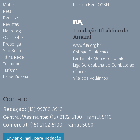
Motor
Pink do Bem OSSEL
Pets
Receitas
Revistas
Fundação Ubaldino do
Necrologia
Amaral
Outro Olhar
Presença
www.fua.org.br
São Bento
Colégio Politécnico
Tá na Rede
Lar Escola Monteiro Lobato
Tecnologia
Liga Sorocabana de Combate ao
Turismo
Câncer
Uniso Ciência
Vila dos Velhinhos
Contato
Redação:
(15) 99789-3913
Central/Assinante:
(15) 2102-5100 - ramal 5110
Comercial:
(15) 2102-5100 - ramal 5060
Enviar e-mail para Redação