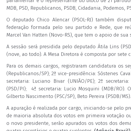
parlamentar é o representante do bloco de 21 partidos,
MDB, PSD, Republicanos, PSDB, Cidadania, Podemos, PSC,
O deputado Chico Alencar (PSOL-RJ) também disput
federação formada pelo seu partido e Rede, que r
Marcel Van Hatten (Novo-RS), que tem o apoio de sua 
A sessão será presidida pelo deputado Átila Lins (P
(nove, ao todo). A Mesa Diretora é composta por sete c
Para os demais cargos, registraram candidatura os se
(Republicanos/SP); 2ª vice-presidência: Sóstenes Caval
secretaria: Luciano Bivar (UNIÃO/PE); 2ª secretaria:
(PSD/PI); 4ª secretaria: Lucio Mosquini (MDB/RO). O
Gilberto Nascimento (PSC/SP), Beto Pereira (PSDB/MS).
A apuração é realizada por cargo, iniciando-se pelo pr
de maioria absoluta dos votos em primeira votação ou
o novo presidente, serão apurados os votos dos demai
quatro secretários e quatro suplentes.
(Agência Brasil)