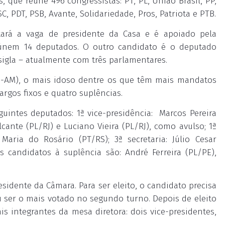
 que reúne 496 congressistas: PT, PL, União Brasil, PP,
 PDT, PSB, Avante, Solidariedade, Pros, Patriota e PTB.
ará a vaga de presidente da Casa e é apoiado pela
eúnem 14 deputados. O outro candidato é o deputado
sigla – atualmente com três parlamentares.
SD-AM), o mais idoso dentre os que têm mais mandatos
argos fixos e quatro suplências.
guintes deputados: 1ª vice-presidência: Marcos Pereira
cante (PL/RJ) e Luciano Vieira (PL/RJ), como avulso; 1ª
 Maria do Rosário (PT/RS); 3ª secretaria: Júlio Cesar
s candidatos à suplência são: André Ferreira (PL/PE),
esidente da Câmara. Para ser eleito, o candidato precisa
 ser o mais votado no segundo turno. Depois de eleito
s integrantes da mesa diretora: dois vice-presidentes,