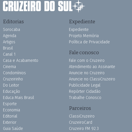
Editorias
Expediente
Sorocaba
Expediente
Agenda
Projeto Memória
Artigos
Política de Privacidade
Brasil
Fale conosco
Canal 1
Casa e Acabamento
Fale com o Cruzeiro
Cinema
Atendimento ao Assinante
Condomínios
Anuncie no Cruzeiro
Cruzeirinho
Anuncie no ClassiCruzeiro
Do Leitor
Publicidade Legal
Educação
Repórter Cidadão
Educa Mais Brasil
Trabalhe Conosco
Esporte
Parceiros
Economia
Editorial
ClassiCruzeiro
Exterior
CruzeiroCard
Guia Saúde
Cruzeiro FM 92.3