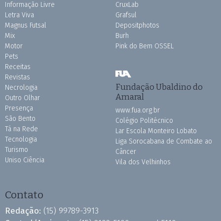
Informação Livre
CruxLab
Letra Viva
Grafsul
Magnus Futsal
Depositphotos
Mix
Burh
Motor
Pink do Bem OSSEL
Pets
Receitas
Revistas
Fundação Ubaldino do
Necrologia
Amaral
Outro Olhar
Presença
www.fua.org.br
São Bento
Colégio Politécnico
Tá na Rede
Lar Escola Monteiro Lobato
Tecnologia
Liga Sorocabana de Combate ao
Turismo
Câncer
Uniso Ciência
Vila dos Velhinhos
Contato
Redação:
(15) 99789-3913