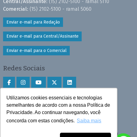
Central/Assinante:
(15) 2102-5100 - ramal 5110
Comercial:
(15) 2102-5100 - ramal 5060
Enviar e-mail para Redação
Enviar e-mail para Central/Assinante
Enviar e-mail para o Comercial
Redes Sociais
Utilizamos cookies essenciais e tecnologias
Faça download do aplicativo
semelhantes de acordo com a nossa Política de
Privacidade. Ao continuar navegando, você
Play Store e App Store
concorda com estas condições.
Saiba mais
Todos os direitos reservados © 2025 Cruzeiro do Sul