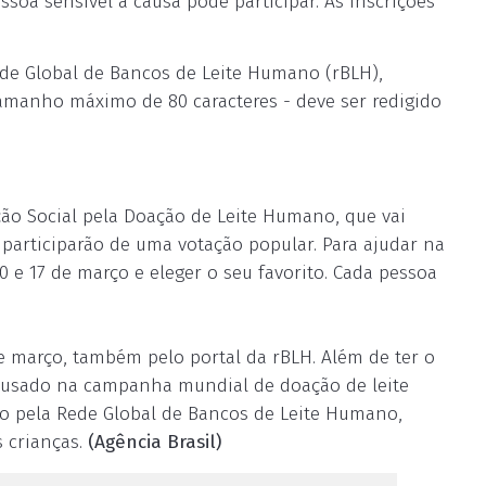
soa sensível à causa pode participar. As inscrições
ede Global de Bancos de Leite Humano (rBLH),
tamanho máximo de 80 caracteres - deve ser redigido
ão Social pela Doação de Leite Humano, que vai
s participarão de uma votação popular. Para ajudar na
10 e 17 de março e eleger o seu favorito. Cada pessoa
e março, também pelo portal da rBLH. Além de ter o
r usado na campanha mundial de doação de leite
do pela Rede Global de Bancos de Leite Humano,
 crianças.
(Agência Brasil)