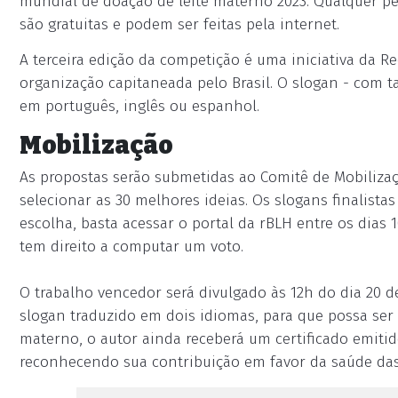
mundial de doação de leite materno 2023. Qualquer pes
são gratuitas e podem ser feitas pela internet.
A terceira edição da competição é uma iniciativa da R
organização capitaneada pelo Brasil. O slogan - com 
em português, inglês ou espanhol.
Mobilização
As propostas serão submetidas ao Comitê de Mobilizaç
selecionar as 30 melhores ideias. Os slogans finalista
escolha, basta acessar o portal da rBLH entre os dias 
tem direito a computar um voto.
O trabalho vencedor será divulgado às 12h do dia 20 d
slogan traduzido em dois idiomas, para que possa se
materno, o autor ainda receberá um certificado emiti
reconhecendo sua contribuição em favor da saúde das