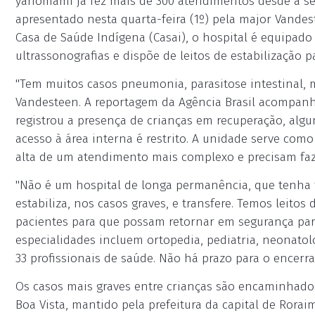
yanomami já fez mais de 300 atendimentos desde a sem
apresentado nesta quarta-feira (1º) pela major Vand
Casa de Saúde Indígena (Casai), o hospital é equipado
ultrassonografias e dispõe de leitos de estabilização p
"Tem muitos casos pneumonia, parasitose intestinal, m
Vandesteen. A reportagem da Agência Brasil acompanh
registrou a presença de crianças em recuperação, alg
acesso à área interna é restrito. A unidade serve co
alta de um atendimento mais complexo e precisam faz
"Não é um hospital de longa permanência, que tenha f
estabiliza, nos casos graves, e transfere. Temos leit
pacientes para que possam retornar em segurança para
especialidades incluem ortopedia, pediatria, neonatolog
33 profissionais de saúde. Não há prazo para o encer
Os casos mais graves entre crianças são encaminhados
Boa Vista, mantido pela prefeitura da capital de Rora