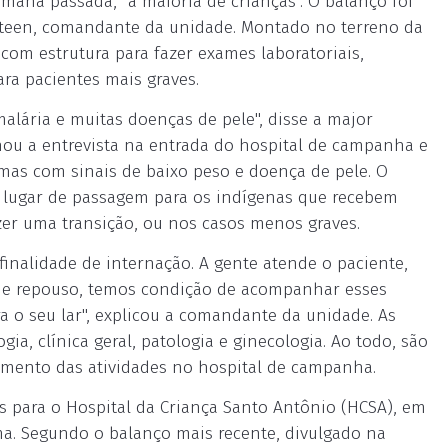
ana passada, "a maioria de crianças". O balanço foi
esteen, comandante da unidade. Montado no terreno da
 com estrutura para fazer exames laboratoriais,
ara pacientes mais graves.
alária e muitas doenças de pele", disse a major
ou a entrevista na entrada do hospital de campanha e
umas com sinais de baixo peso e doença de pele. O
mo lugar de passagem para os indígenas que recebem
er uma transição, ou nos casos menos graves.
inalidade de internação. A gente atende o paciente,
os de repouso, temos condição de acompanhar esses
 o seu lar", explicou a comandante da unidade. As
ia, clínica geral, patologia e ginecologia. Ao todo, são
ramento das atividades no hospital de campanha.
 para o Hospital da Criança Santo Antônio (HCSA), em
ima. Segundo o balanço mais recente, divulgado na