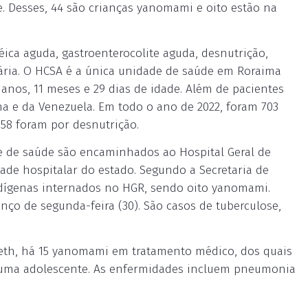
de. Desses, 44 são crianças yanomami e oito estão na
éica aguda, gastroenterocolite aguda, desnutrição,
ária. O HCSA é a única unidade de saúde em Roraima
2 anos, 11 meses e 29 dias de idade. Além de pacientes
na e da Venezuela. Em todo o ano de 2022, foram 703
58 foram por desnutrição.
e de saúde são encaminhados ao Hospital Geral de
ade hospitalar do estado. Segundo a Secretaria de
ndígenas internados no HGR, sendo oito yanomami.
ço de segunda-feira (30). São casos de tuberculose,
eth, há 15 yanomami em tratamento médico, dos quais
e uma adolescente. As enfermidades incluem pneumonia