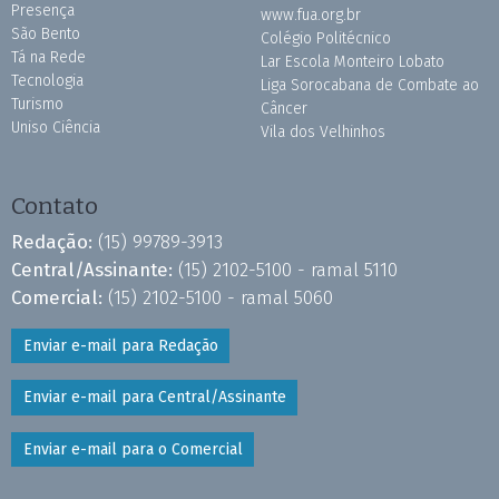
Presença
www.fua.org.br
São Bento
Colégio Politécnico
Tá na Rede
Lar Escola Monteiro Lobato
Tecnologia
Liga Sorocabana de Combate ao
Turismo
Câncer
Uniso Ciência
Vila dos Velhinhos
Contato
Redação:
(15) 99789-3913
Central/Assinante:
(15) 2102-5100 - ramal 5110
Comercial:
(15) 2102-5100 - ramal 5060
Enviar e-mail para Redação
Enviar e-mail para Central/Assinante
Enviar e-mail para o Comercial