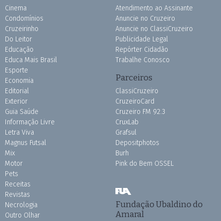
Cinema
Atendimento ao Assinante
Condomínios
Anuncie no Cruzeiro
Cruzeirinho
Anuncie no ClassiCruzeiro
Do Leitor
Publicidade Legal
Educação
Repórter Cidadão
Educa Mais Brasil
Trabalhe Conosco
Esporte
Parceiros
Economia
Editorial
ClassiCruzeiro
Exterior
CruzeiroCard
Guia Saúde
Cruzeiro FM 92.3
Informação Livre
CruxLab
Letra Viva
Grafsul
Magnus Futsal
Depositphotos
Mix
Burh
Motor
Pink do Bem OSSEL
Pets
Receitas
Revistas
Fundação Ubaldino do
Necrologia
Amaral
Outro Olhar