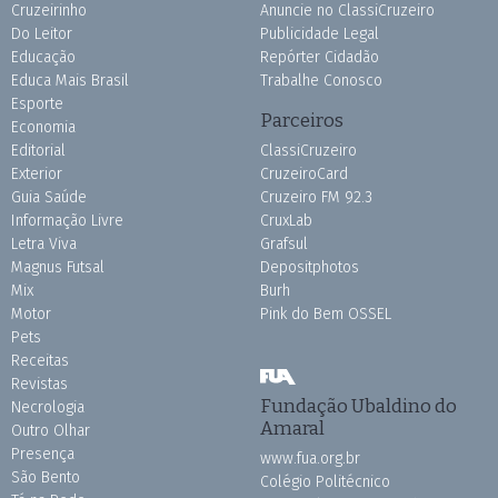
Cruzeirinho
Anuncie no ClassiCruzeiro
Do Leitor
Publicidade Legal
Educação
Repórter Cidadão
Educa Mais Brasil
Trabalhe Conosco
Esporte
Parceiros
Economia
Editorial
ClassiCruzeiro
Exterior
CruzeiroCard
Guia Saúde
Cruzeiro FM 92.3
Informação Livre
CruxLab
Letra Viva
Grafsul
Magnus Futsal
Depositphotos
Mix
Burh
Motor
Pink do Bem OSSEL
Pets
Receitas
Revistas
Fundação Ubaldino do
Necrologia
Amaral
Outro Olhar
Presença
www.fua.org.br
São Bento
Colégio Politécnico