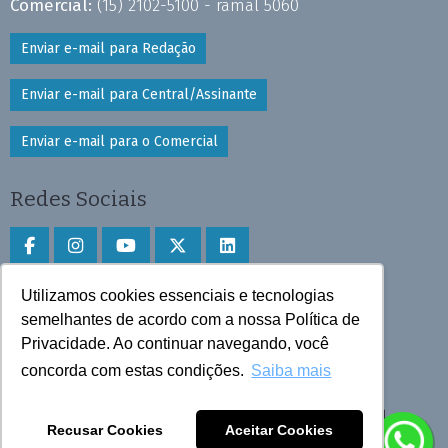
Comercial:
(15) 2102-5100 - ramal 5060
Enviar e-mail para Redação
Enviar e-mail para Central/Assinante
Enviar e-mail para o Comercial
Redes Sociais
Utilizamos cookies essenciais e tecnologias
Faça download do aplicativo
semelhantes de acordo com a nossa Política de
Privacidade. Ao continuar navegando, você
Play Store e App Store
concorda com estas condições.
Saiba mais
Todos os direitos reservados © 2025 Cruzeiro do Sul
Recusar Cookies
Aceitar Cookies