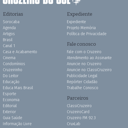
Editorias
Expediente
Sorocaba
Expediente
Agenda
Projeto Memória
Artigos
Política de Privacidade
Brasil
Fale conosco
Canal 1
Casa e Acabamento
Fale com o Cruzeiro
Cinema
Atendimento ao Assinante
Condomínios
Anuncie no Cruzeiro
Cruzeirinho
Anuncie no ClassiCruzeiro
Do Leitor
Publicidade Legal
Educação
Repórter Cidadão
Educa Mais Brasil
Trabalhe Conosco
Esporte
Parceiros
Economia
Editorial
ClassiCruzeiro
Exterior
CruzeiroCard
Guia Saúde
Cruzeiro FM 92.3
Informação Livre
CruxLab