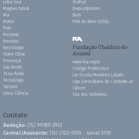
Letra Viva
Grafsul
Magnus Futsal
Depositphotos
Mix
Burh
Motor
Pink do Bem OSSEL
Pets
Receitas
Revistas
Fundação Ubaldino do
Necrologia
Amaral
Outro Olhar
Presença
www.fua.org.br
São Bento
Colégio Politécnico
Tá na Rede
Lar Escola Monteiro Lobato
Tecnologia
Liga Sorocabana de Combate ao
Turismo
Câncer
Uniso Ciência
Vila dos Velhinhos
Contato
Redação:
(15) 99789-3913
Central/Assinante:
(15) 2102-5100 - ramal 5110