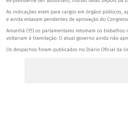
ex-presidente Jair Bolsonaro, muitas delas depois da d
As indicações eram para cargos em órgãos públicos, ag
e ainda estavam pendentes de aprovação do Congress
Amanhã (1º) os parlamentares retomam os trabalhos no
voltariam à tramitação. O atual governo ainda não ap
Os despachos foram publicados no Diário Oficial da Un