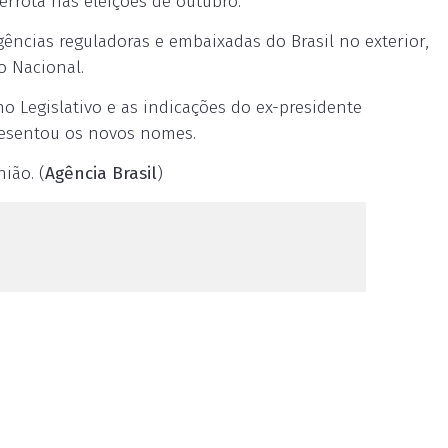
errota nas eleições de outubro.
ências reguladoras e embaixadas do Brasil no exterior,
o Nacional.
 Legislativo e as indicações do ex-presidente
resentou os novos nomes.
ião. (
Agência Brasil
)