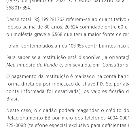
(IRPF) de janeiro de 2022. O crédito bancário será f
368.017.854.
Desse total, R$ 199.291.762 referem-se ao quantitativo
idosos acima de 80 anos, 20.624 com idade entre 60 e 
ou moléstia grave e 6.568 que tem a maior fonte de re
Foram contemplados ainda 103.955 contribuintes não pr
Para saber se a restituição está disponível, a orient
Meu Imposto de Renda
e, em seguida, em
Consultar a
O pagamento da restituição é realizado na conta ban
forma direta ou por indicação de chave PIX. Se, por al
conta informada foi desativada), os valores ficarão
Brasil.
Neste caso, o cidadão poderá reagendar o crédito d
Relacionamento BB por meio dos telefones 4004-0001 (
729-0088 (telefone especial exclusivo para deficientes 