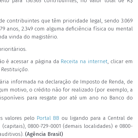
eito para 136.565 contribuintes, no valor total de R$
 de contribuintes que têm prioridade legal, sendo 3.069
79 anos, 2.349 com alguma deficiência física ou mental
nda vinda do magistério.
ioritários.
ação é acessar a página da
Receita na internet
, clicar em
 Restituição
.
cária informada na declaração de Imposto de Renda, de
gum motivo, o crédito não for realizado (por exemplo, a
 disponíveis para resgate por até um ano no Banco do
os valores pelo
Portal BB
ou ligando para a Central de
capitais), 0800-729-0001 (demais localidades) e 0800-
auditivos).
(Agência Brasil)