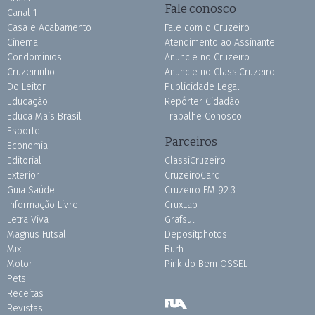
Fale conosco
Canal 1
Casa e Acabamento
Fale com o Cruzeiro
Cinema
Atendimento ao Assinante
Condomínios
Anuncie no Cruzeiro
Cruzeirinho
Anuncie no ClassiCruzeiro
Do Leitor
Publicidade Legal
Educação
Repórter Cidadão
Educa Mais Brasil
Trabalhe Conosco
Esporte
Parceiros
Economia
Editorial
ClassiCruzeiro
Exterior
CruzeiroCard
Guia Saúde
Cruzeiro FM 92.3
Informação Livre
CruxLab
Letra Viva
Grafsul
Magnus Futsal
Depositphotos
Mix
Burh
Motor
Pink do Bem OSSEL
Pets
Receitas
Revistas