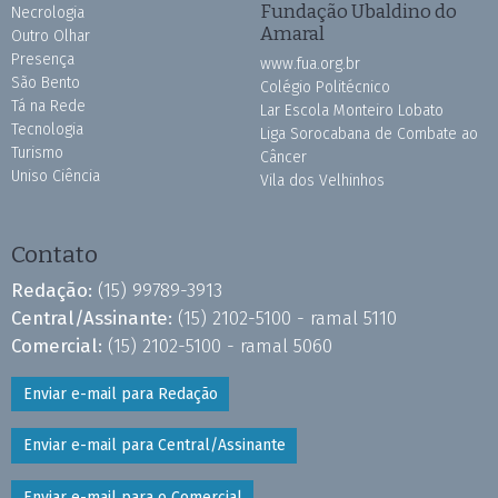
Fundação Ubaldino do
Necrologia
Amaral
Outro Olhar
Presença
www.fua.org.br
São Bento
Colégio Politécnico
Tá na Rede
Lar Escola Monteiro Lobato
Tecnologia
Liga Sorocabana de Combate ao
Turismo
Câncer
Uniso Ciência
Vila dos Velhinhos
Contato
Redação:
(15) 99789-3913
Central/Assinante:
(15) 2102-5100 - ramal 5110
Comercial:
(15) 2102-5100 - ramal 5060
Enviar e-mail para Redação
Enviar e-mail para Central/Assinante
Enviar e-mail para o Comercial