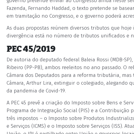
governo pretende enviar ao Congresso ainda neste se
Fazenda, Fernando Haddad, o texto pretende se basea
em tramitação no Congresso, e o governo poderá acres
As duas propostas reúnem diversos tributos que hoje
divergência está no número de tributos unificados e 
PEC 45/2019
De autoria do deputado federal Baleia Rossi (MDB-SP),
Ribeiro (PP-PB), ambos reeleitos no ano passado. O re
Câmara dos Deputados para a reforma tributária, mas 
Câmara, Arthur Lira, extinguir o colegiado, alegando 
da pandemia de Covid-19.
A PEC 45 prevê a criação do Imposto sobre Bens e Serviç
Programa de Integração Social (PIS) e a Contribuição 
três impostos – o Imposto sobre Produtos Industrializa
e Serviços (ICMS) e o Imposto sobre Serviços (ISS). At
União, o IPI é partilhado entre União e governos locais