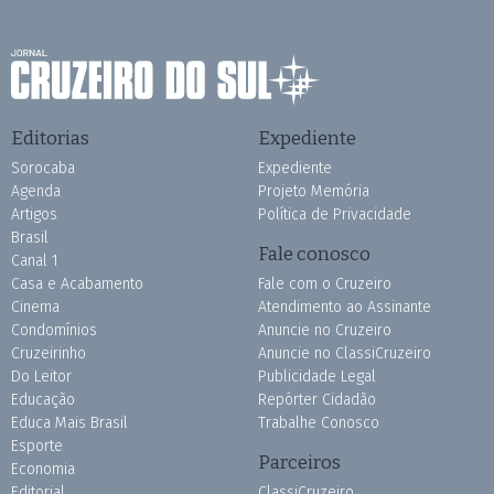
Editorias
Expediente
Sorocaba
Expediente
Agenda
Projeto Memória
Artigos
Política de Privacidade
Brasil
Fale conosco
Canal 1
Casa e Acabamento
Fale com o Cruzeiro
Cinema
Atendimento ao Assinante
Condomínios
Anuncie no Cruzeiro
Cruzeirinho
Anuncie no ClassiCruzeiro
Do Leitor
Publicidade Legal
Educação
Repórter Cidadão
Educa Mais Brasil
Trabalhe Conosco
Esporte
Parceiros
Economia
Editorial
ClassiCruzeiro