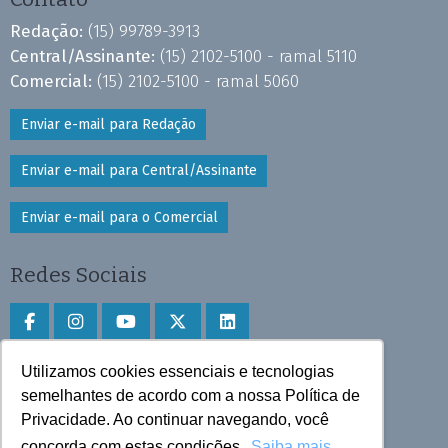
Redação:
(15) 99789-3913
Central/Assinante:
(15) 2102-5100 - ramal 5110
Comercial:
(15) 2102-5100 - ramal 5060
Enviar e-mail para Redação
Enviar e-mail para Central/Assinante
Enviar e-mail para o Comercial
Redes Sociais
Utilizamos cookies essenciais e tecnologias
Faça download do aplicativo
semelhantes de acordo com a nossa Política de
Privacidade. Ao continuar navegando, você
Play Store e App Store
concorda com estas condições.
Saiba mais