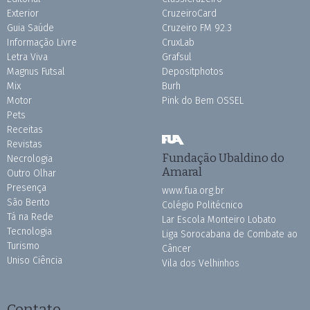
Exterior
CruzeiroCard
Guia Saúde
Cruzeiro FM 92.3
Informação Livre
CruxLab
Letra Viva
Grafsul
Magnus Futsal
Depositphotos
Mix
Burh
Motor
Pink do Bem OSSEL
Pets
Receitas
Revistas
Fundação Ubaldino do
Necrologia
Amaral
Outro Olhar
Presença
www.fua.org.br
São Bento
Colégio Politécnico
Tá na Rede
Lar Escola Monteiro Lobato
Tecnologia
Liga Sorocabana de Combate ao
Turismo
Câncer
Uniso Ciência
Vila dos Velhinhos
Contato