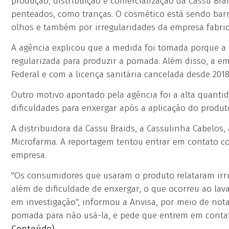
produção, distribuição e comercialização da Cassu Bra
penteados, como tranças. O cosmético está sendo barr
olhos e também por irregularidades da empresa fabric
A agência explicou que a medida foi tomada porque a 
regularizada para produzir a pomada. Além disso, a e
Federal e com a licença sanitária cancelada desde 2018
Outro motivo apontado pela agência foi a alta quanti
dificuldades para enxergar após a aplicação do produt
A distribuidora da Cassu Braids, a Cassulinha Cabelos,
Microfarma. A reportagem tentou entrar em contato c
empresa.
"Os consumidores que usaram o produto relataram irri
além de dificuldade de enxergar, o que ocorreu ao la
em investigação", informou a Anvisa, por meio de not
pomada para não usá-la, e pede que entrem em conta
Conteúdo)