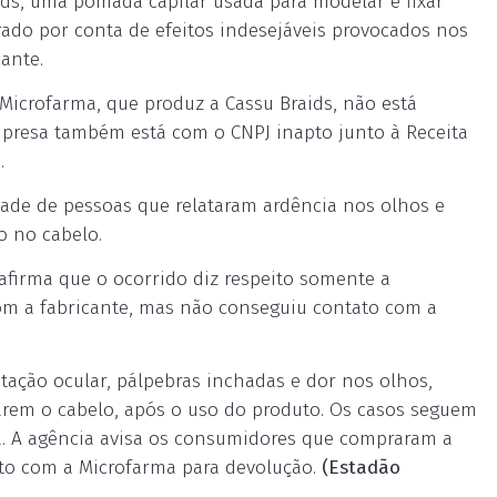
ids, uma pomada capilar usada para modelar e fixar
ado por conta de efeitos indesejáveis provocados nos
ante.
Microfarma, que produz a Cassu Braids, não está
mpresa também está com o CNPJ inapto junto à Receita
.
dade de pessoas que relataram ardência nos olhos e
o no cabelo.
 afirma que o ocorrido diz respeito somente a
om a fabricante, mas não conseguiu contato com a
tação ocular, pálpebras inchadas e dor nos olhos,
varem o cabelo, após o uso do produto. Os casos seguem
a. A agência avisa os consumidores que compraram a
to com a Microfarma para devolução.
(Estadão