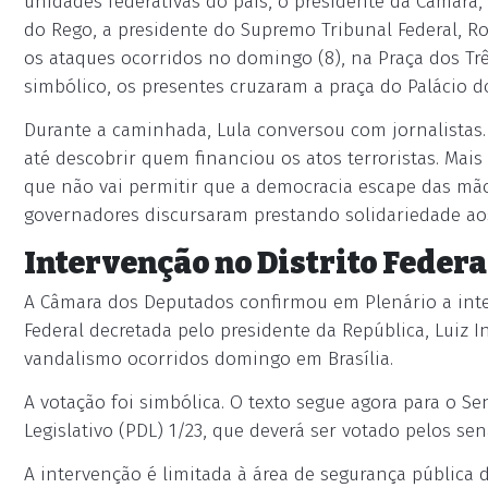
unidades federativas do país, o presidente da Câmara, 
do Rego, a presidente do Supremo Tribunal Federal, Ro
os ataques ocorridos no domingo (8), na Praça dos Trê
simbólico, os presentes cruzaram a praça do Palácio do
Durante a caminhada, Lula conversou com jornalistas. 
até descobrir quem financiou os atos terroristas. Mais
que não vai permitir que a democracia escape das mãos
governadores discursaram prestando solidariedade aos
Intervenção no Distrito Federa
A Câmara dos Deputados confirmou em Plenário a inter
Federal decretada pelo presidente da República, Luiz I
vandalismo ocorridos domingo em Brasília.
A votação foi simbólica. O texto segue agora para o S
Legislativo (PDL) 1/23, que deverá ser votado pelos sen
A intervenção é limitada à área de segurança pública d