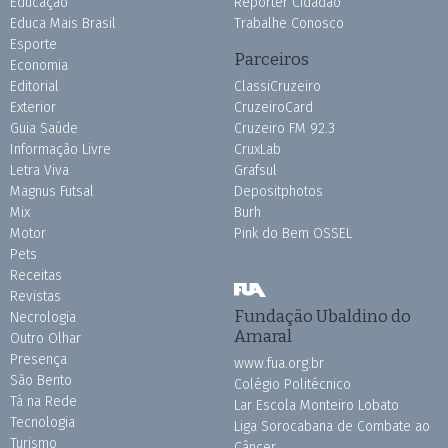
Educação
Repórter Cidadão
Educa Mais Brasil
Trabalhe Conosco
Esporte
Parceiros
Economia
Editorial
ClassiCruzeiro
Exterior
CruzeiroCard
Guia Saúde
Cruzeiro FM 92.3
Informação Livre
CruxLab
Letra Viva
Grafsul
Magnus Futsal
Depositphotos
Mix
Burh
Motor
Pink do Bem OSSEL
Pets
Receitas
Revistas
Fundação Ubaldino do
Necrologia
Amaral
Outro Olhar
Presença
www.fua.org.br
São Bento
Colégio Politécnico
Tá na Rede
Lar Escola Monteiro Lobato
Tecnologia
Liga Sorocabana de Combate ao
Turismo
Câncer