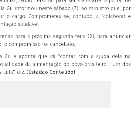
iliar, Paulo Teixeira, para ser secretária especial de
la Gil informou neste sábado (7), ao ministro que, por
mir o cargo. Comprometeu-se, contudo, a "colaborar e
entação saudável.
rensa para a próxima segunda-feira (9), para anunciar
o, o compromisso foi cancelado.
la Gil e aponta que irá "contar com a ajuda dela na
ualidade da alimentação do povo brasileiro". "Um dos
Lula", diz.
(Estadão Conteúdo)