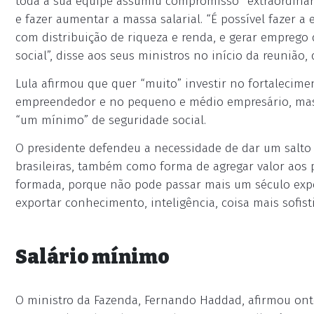
toda a sua equipe assumiu compromisso “extraordinário
e fazer aumentar a massa salarial. “É possível fazer a
com distribuição de riqueza e renda, e gerar emprego
social”, disse aos seus ministros no início da reunião, 
Lula afirmou que quer “muito” investir no fortalecim
empreendedor e no pequeno e médio empresário, mas 
“um mínimo” de seguridade social.
O presidente defendeu a necessidade de dar um salto 
brasileiras, também como forma de agregar valor aos 
formada, porque não pode passar mais um século expo
exportar conhecimento, inteligência, coisa mais sofist
Salário mínimo
O ministro da Fazenda, Fernando Haddad, afirmou on