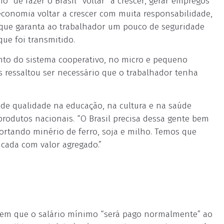
” de fazer o Brasil “voltar” a crescer, gerar empregos
 economia voltar a crescer com muita responsabilidade,
 que garanta ao trabalhador um pouco de seguridade
que foi transmitido.
ento do sistema cooperativo, no micro e pequeno
ressaltou ser necessário que o trabalhador tenha
de qualidade na educação, na cultura e na saúde
produtos nacionais. “O Brasil precisa dessa gente bem
rtando minério de ferro, soja e milho. Temos que
icada com valor agregado.”
tem que o salário mínimo “será pago normalmente” ao