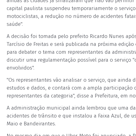
ambas as cidades já sinalizaram que não vão permitir o 
capital paulista suspendeu temporariamente o serviç
motociclistas, a redução no número de acidentes fatai
saúde".
A decisão foi tomada pelo prefeito Ricardo Nunes ap
Tarcísio de Freitas e será publicada na próxima edição
para debater o tema com representantes da administra
discutir uma regulamentação possível para o serviço 
envolvidos".
"Os representantes vão analisar o serviço, que aind
estudos e dados, e contará com a ampla participação d
representantes da categoria", disse a Prefeitura, em no
A administração municipal ainda lembrou que uma da
acidentes de trânsito e que instalou a Faixa Azul, de u
Maio e Bandeirantes.
No mesmo dia em que o Uber Moto foi anunciado, a Pr