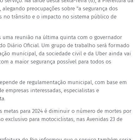
serviço. Na tarde desta sexta-feira (6), a Prefeitura da
o, alegando preocupações sobre "a segurança dos
s no trânsito e o impacto no sistema público de
ós uma reunião na última quinta com o governador
 do Diário Oficial. Um grupo de trabalho será formado
ção municipal, da sociedade civil e da Uber ainda vai
"com a maior segurança possível para todos os
a depende de regulamentação municipal, com base em
e empresas interessadas, especialistas e
ta.
s metas para 2024 é diminuir o número de mortes por
so exclusivo para motociclistas, nas Avenidas 23 de
efeitura do Rio informou que o serviço também seria