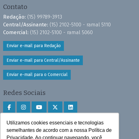
Contato
Redação:
(15) 99789-3913
Central/Assinante:
(15) 2102-5100 - ramal 5110
Comercial:
(15) 2102-5100 - ramal 5060
Enviar e-mail para Redação
Enviar e-mail para Central/Assinante
Enviar e-mail para o Comercial
Redes Sociais
Utilizamos cookies essenciais e tecnologias
Faça download do aplicativo
semelhantes de acordo com a nossa Política de
Play Store e App Store
Privacidade. Ao continuar navegando, você