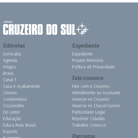
Editorias
Expediente
Sorocaba
Expediente
Agenda
Projeto Memória
Artigos
Política de Privacidade
Brasil
Fale conosco
Canal 1
Casa e Acabamento
Fale com o Cruzeiro
Cinema
Atendimento ao Assinante
Condomínios
Anuncie no Cruzeiro
Cruzeirinho
Anuncie no ClassiCruzeiro
Do Leitor
Publicidade Legal
Educação
Repórter Cidadão
Educa Mais Brasil
Trabalhe Conosco
Esporte
Parceiros