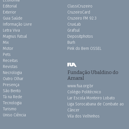
Economia
Editorial
ClassiCruzeiro
Exterior
CruzeiroCard
Guia Saúde
Cruzeiro FM 92.3
Informação Livre
CruxLab
Letra Viva
Grafsul
Magnus Futsal
Depositphotos
Mix
Burh
Motor
Pink do Bem OSSEL
Pets
Receitas
Revistas
Fundação Ubaldino do
Necrologia
Amaral
Outro Olhar
Presença
www.fua.org.br
São Bento
Colégio Politécnico
Tá na Rede
Lar Escola Monteiro Lobato
Tecnologia
Liga Sorocabana de Combate ao
Turismo
Câncer
Uniso Ciência
Vila dos Velhinhos