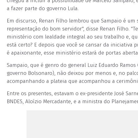
chegou a incluir a possibilidade de Marcelo Sampaio, 
a fazer parte do governo Lula.
Em discurso, Renan Filho lembrou que Sampaio é um ser
representação do bom servidor", disse Renan Filho. "T
ministério com lealdade integral ao seu trabalho e, q
está certo? E depois que você se cansar da iniciativa p
é apaixonante, esse ministério estará de portas abertas
Sampaio, que é genro do general Luiz Eduardo Ramos (
governo Bolsonaro), não deixou por menos e, no palco
acompanhando a plateia que acompanhou a cerimôni
Entre os presentes, estavam o ex-presidente José Sarn
BNDES, Aloízio Mercadante, e a ministra do Planejame