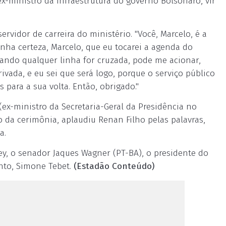
ex-ministro da Infraestrutura do governo Bolsonaro, vir
vidor de carreira do ministério. "Você, Marcelo, é a
enha certeza, Marcelo, que eu tocarei a agenda do
uando qualquer linha for cruzada, pode me acionar,
rivada, e eu sei que será logo, porque o serviço público
 para a sua volta. Então, obrigado."
ex-ministro da Secretaria-Geral da Presidência no
 da cerimônia, aplaudiu Renan Filho pelas palavras,
a.
ey, o senador Jaques Wagner (PT-BA), o presidente do
nto, Simone Tebet.
(Estadão Conteúdo)