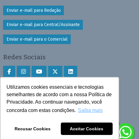
Enviar e-mail para Redação
Enviar e-mail para Central/Assinante
Enviar e-mail para o Comercial
Redes Sociais
Utilizamos cookies essenciais e tecnologias
Faça download do aplicativo
semelhantes de acordo com a nossa Política de
Privacidade. Ao continuar navegando, você
Play Store e App Store
concorda com estas condições.
Saiba mais
Todos os direitos reservados © 2025 Cruzeiro do Sul
Recusar Cookies
Aceitar Cookies