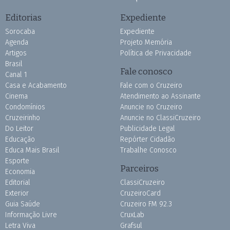
Editorias
Expediente
Sorocaba
Expediente
Agenda
Projeto Memória
Artigos
Política de Privacidade
Brasil
Fale conosco
Canal 1
Casa e Acabamento
Fale com o Cruzeiro
Cinema
Atendimento ao Assinante
Condomínios
Anuncie no Cruzeiro
Cruzeirinho
Anuncie no ClassiCruzeiro
Do Leitor
Publicidade Legal
Educação
Repórter Cidadão
Educa Mais Brasil
Trabalhe Conosco
Esporte
Parceiros
Economia
Editorial
ClassiCruzeiro
Exterior
CruzeiroCard
Guia Saúde
Cruzeiro FM 92.3
Informação Livre
CruxLab
Letra Viva
Grafsul