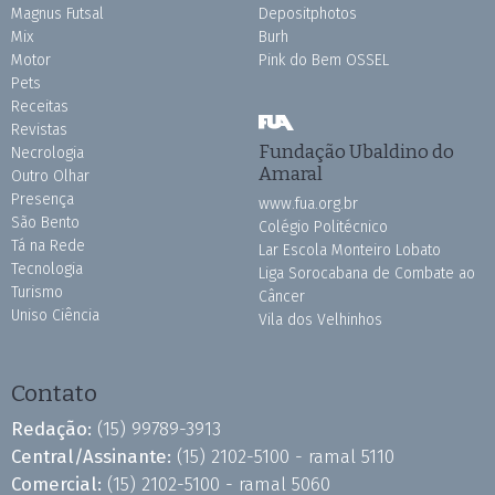
Magnus Futsal
Depositphotos
Mix
Burh
Motor
Pink do Bem OSSEL
Pets
Receitas
Revistas
Fundação Ubaldino do
Necrologia
Amaral
Outro Olhar
Presença
www.fua.org.br
São Bento
Colégio Politécnico
Tá na Rede
Lar Escola Monteiro Lobato
Tecnologia
Liga Sorocabana de Combate ao
Turismo
Câncer
Uniso Ciência
Vila dos Velhinhos
Contato
Redação:
(15) 99789-3913
Central/Assinante:
(15) 2102-5100 - ramal 5110
Comercial:
(15) 2102-5100 - ramal 5060