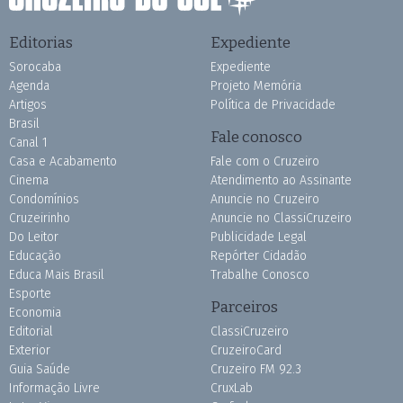
Editorias
Expediente
Sorocaba
Expediente
Agenda
Projeto Memória
Artigos
Política de Privacidade
Brasil
Fale conosco
Canal 1
Casa e Acabamento
Fale com o Cruzeiro
Cinema
Atendimento ao Assinante
Condomínios
Anuncie no Cruzeiro
Cruzeirinho
Anuncie no ClassiCruzeiro
Do Leitor
Publicidade Legal
Educação
Repórter Cidadão
Educa Mais Brasil
Trabalhe Conosco
Esporte
Parceiros
Economia
Editorial
ClassiCruzeiro
Exterior
CruzeiroCard
Guia Saúde
Cruzeiro FM 92.3
Informação Livre
CruxLab