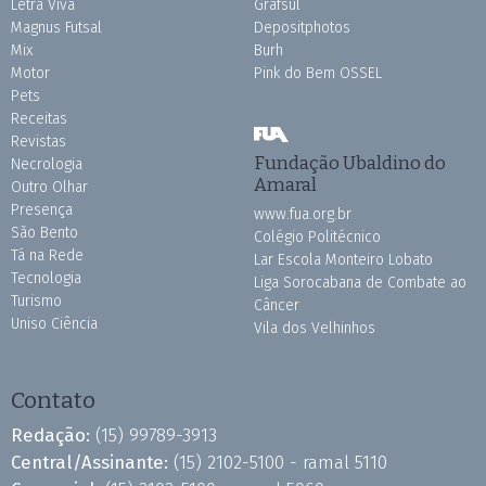
Letra Viva
Grafsul
Magnus Futsal
Depositphotos
Mix
Burh
Motor
Pink do Bem OSSEL
Pets
Receitas
Revistas
Fundação Ubaldino do
Necrologia
Amaral
Outro Olhar
Presença
www.fua.org.br
São Bento
Colégio Politécnico
Tá na Rede
Lar Escola Monteiro Lobato
Tecnologia
Liga Sorocabana de Combate ao
Turismo
Câncer
Uniso Ciência
Vila dos Velhinhos
Contato
Redação:
(15) 99789-3913
Central/Assinante:
(15) 2102-5100 - ramal 5110