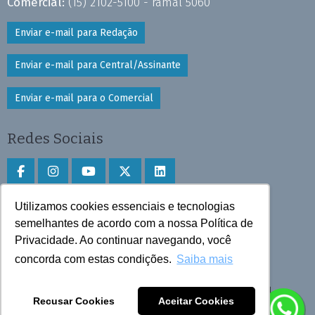
Comercial:
(15) 2102-5100 - ramal 5060
Enviar e-mail para Redação
Enviar e-mail para Central/Assinante
Enviar e-mail para o Comercial
Redes Sociais
Utilizamos cookies essenciais e tecnologias
Faça download do aplicativo
semelhantes de acordo com a nossa Política de
Privacidade. Ao continuar navegando, você
Play Store e App Store
concorda com estas condições.
Saiba mais
Todos os direitos reservados © 2025 Cruzeiro do Sul
Recusar Cookies
Aceitar Cookies