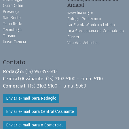
Amaral
Outro Olhar
Presença
www.fua.org.br
São Bento
Colégio Politécnico
Tá na Rede
Lar Escola Monteiro Lobato
Tecnologia
Liga Sorocabana de Combate ao
Turismo
Câncer
Uniso Ciência
Vila dos Velhinhos
Contato
Redação:
(15) 99789-3913
Central/Assinante:
(15) 2102-5100 - ramal 5110
Comercial:
(15) 2102-5100 - ramal 5060
Enviar e-mail para Redação
Enviar e-mail para Central/Assinante
Enviar e-mail para o Comercial