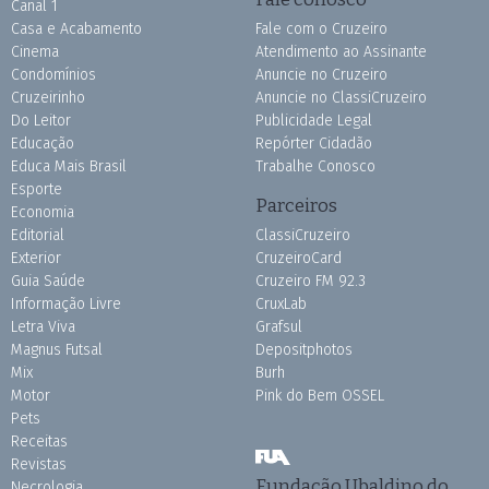
Canal 1
Casa e Acabamento
Fale com o Cruzeiro
Cinema
Atendimento ao Assinante
Condomínios
Anuncie no Cruzeiro
Cruzeirinho
Anuncie no ClassiCruzeiro
Do Leitor
Publicidade Legal
Educação
Repórter Cidadão
Educa Mais Brasil
Trabalhe Conosco
Esporte
Parceiros
Economia
Editorial
ClassiCruzeiro
Exterior
CruzeiroCard
Guia Saúde
Cruzeiro FM 92.3
Informação Livre
CruxLab
Letra Viva
Grafsul
Magnus Futsal
Depositphotos
Mix
Burh
Motor
Pink do Bem OSSEL
Pets
Receitas
Revistas
Fundação Ubaldino do
Necrologia