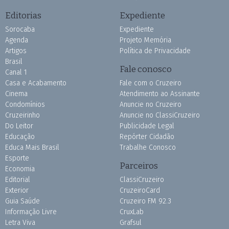
Editorias
Expediente
Sorocaba
Expediente
Agenda
Projeto Memória
Artigos
Política de Privacidade
Brasil
Fale conosco
Canal 1
Casa e Acabamento
Fale com o Cruzeiro
Cinema
Atendimento ao Assinante
Condomínios
Anuncie no Cruzeiro
Cruzeirinho
Anuncie no ClassiCruzeiro
Do Leitor
Publicidade Legal
Educação
Repórter Cidadão
Educa Mais Brasil
Trabalhe Conosco
Esporte
Parceiros
Economia
Editorial
ClassiCruzeiro
Exterior
CruzeiroCard
Guia Saúde
Cruzeiro FM 92.3
Informação Livre
CruxLab
Letra Viva
Grafsul