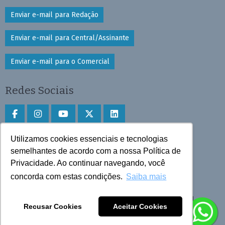
Enviar e-mail para Redação
Enviar e-mail para Central/Assinante
Enviar e-mail para o Comercial
Redes Sociais
Utilizamos cookies essenciais e tecnologias
Faça download do aplicativo
semelhantes de acordo com a nossa Política de
Privacidade. Ao continuar navegando, você
Play Store e App Store
concorda com estas condições.
Saiba mais
Todos os direitos reservados © 2025 Cruzeiro do Sul
Recusar Cookies
Aceitar Cookies