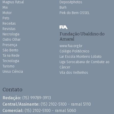
Magnus Futsal
Depositphotos
Mix
Burh
Motor
Pink do Bem OSSEL
Pets
Receitas
Revistas
Fundação Ubaldino do
Necrologia
Amaral
Outro Olhar
Presença
www.fua.org.br
São Bento
Colégio Politécnico
Tá na Rede
Lar Escola Monteiro Lobato
Tecnologia
Liga Sorocabana de Combate ao
Turismo
Câncer
Uniso Ciência
Vila dos Velhinhos
Contato
Redação:
(15) 99789-3913
Central/Assinante:
(15) 2102-5100 - ramal 5110
Comercial:
(15) 2102-5100 - ramal 5060