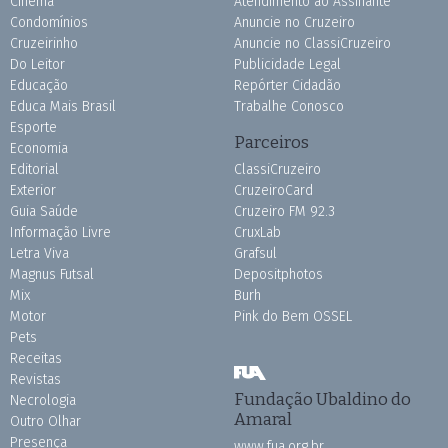
Cinema
Atendimento ao Assinante
Condomínios
Anuncie no Cruzeiro
Cruzeirinho
Anuncie no ClassiCruzeiro
Do Leitor
Publicidade Legal
Educação
Repórter Cidadão
Educa Mais Brasil
Trabalhe Conosco
Esporte
Parceiros
Economia
Editorial
ClassiCruzeiro
Exterior
CruzeiroCard
Guia Saúde
Cruzeiro FM 92.3
Informação Livre
CruxLab
Letra Viva
Grafsul
Magnus Futsal
Depositphotos
Mix
Burh
Motor
Pink do Bem OSSEL
Pets
Receitas
Revistas
Fundação Ubaldino do
Necrologia
Amaral
Outro Olhar
Presença
www.fua.org.br