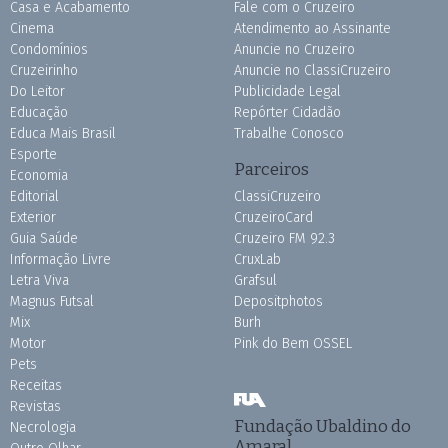
Casa e Acabamento
Fale com o Cruzeiro
Cinema
Atendimento ao Assinante
Condomínios
Anuncie no Cruzeiro
Cruzeirinho
Anuncie no ClassiCruzeiro
Do Leitor
Publicidade Legal
Educação
Repórter Cidadão
Educa Mais Brasil
Trabalhe Conosco
Esporte
Parceiros
Economia
Editorial
ClassiCruzeiro
Exterior
CruzeiroCard
Guia Saúde
Cruzeiro FM 92.3
Informação Livre
CruxLab
Letra Viva
Grafsul
Magnus Futsal
Depositphotos
Mix
Burh
Motor
Pink do Bem OSSEL
Pets
Receitas
Revistas
Fundação Ubaldino do
Necrologia
Amaral