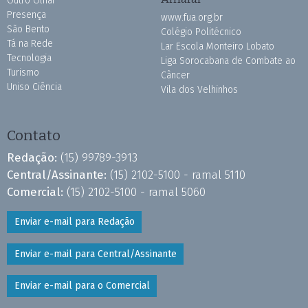
Outro Olhar
Presença
www.fua.org.br
São Bento
Colégio Politécnico
Tá na Rede
Lar Escola Monteiro Lobato
Tecnologia
Liga Sorocabana de Combate ao
Turismo
Câncer
Uniso Ciência
Vila dos Velhinhos
Contato
Redação:
(15) 99789-3913
Central/Assinante:
(15) 2102-5100 - ramal 5110
Comercial:
(15) 2102-5100 - ramal 5060
Enviar e-mail para Redação
Enviar e-mail para Central/Assinante
Enviar e-mail para o Comercial