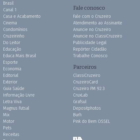
Brasil
Fale conosco
Canal 1
Casa e Acabamento
Fale com o Cruzeiro
Cinema
Atendimento ao Assinante
Condomínios
Anuncie no Cruzeiro
Cruzeirinho
Anuncie no ClassiCruzeiro
Do Leitor
Publicidade Legal
Educação
Repórter Cidadão
Educa Mais Brasil
Trabalhe Conosco
Esporte
Parceiros
Economia
Editorial
ClassiCruzeiro
Exterior
CruzeiroCard
Guia Saúde
Cruzeiro FM 92.3
Informação Livre
CruxLab
Letra Viva
Grafsul
Magnus Futsal
Depositphotos
Mix
Burh
Motor
Pink do Bem OSSEL
Pets
Receitas