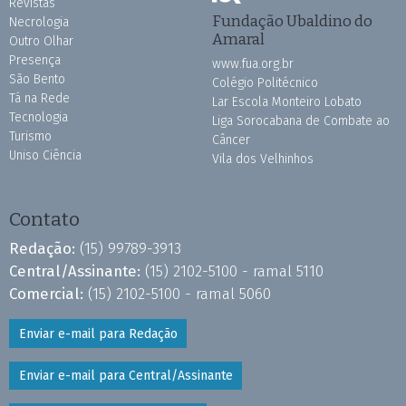
Revistas
Fundação Ubaldino do
Necrologia
Amaral
Outro Olhar
Presença
www.fua.org.br
São Bento
Colégio Politécnico
Tá na Rede
Lar Escola Monteiro Lobato
Tecnologia
Liga Sorocabana de Combate ao
Turismo
Câncer
Uniso Ciência
Vila dos Velhinhos
Contato
Redação:
(15) 99789-3913
Central/Assinante:
(15) 2102-5100 - ramal 5110
Comercial:
(15) 2102-5100 - ramal 5060
Enviar e-mail para Redação
Enviar e-mail para Central/Assinante