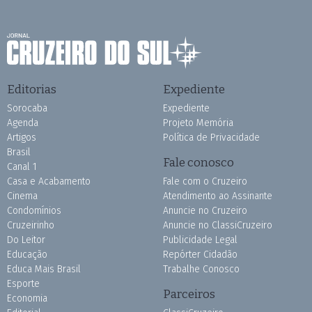
Editorias
Expediente
Sorocaba
Expediente
Agenda
Projeto Memória
Artigos
Política de Privacidade
Brasil
Fale conosco
Canal 1
Casa e Acabamento
Fale com o Cruzeiro
Cinema
Atendimento ao Assinante
Condomínios
Anuncie no Cruzeiro
Cruzeirinho
Anuncie no ClassiCruzeiro
Do Leitor
Publicidade Legal
Educação
Repórter Cidadão
Educa Mais Brasil
Trabalhe Conosco
Esporte
Parceiros
Economia