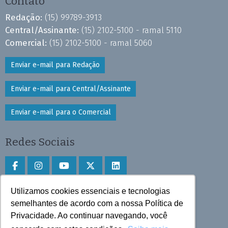
Contato
Redação:
(15) 99789-3913
Central/Assinante:
(15) 2102-5100 - ramal 5110
Comercial:
(15) 2102-5100 - ramal 5060
Enviar e-mail para Redação
Enviar e-mail para Central/Assinante
Enviar e-mail para o Comercial
Redes Sociais
Utilizamos cookies essenciais e tecnologias
Faça download do aplicativo
semelhantes de acordo com a nossa Política de
Play Store e App Store
Privacidade. Ao continuar navegando, você