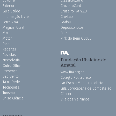
Editorial
ClassiCruzeiro
Exterior
CruzeiroCard
Guia Saúde
Cruzeiro FM 92.3
Informação Livre
CruxLab
Letra Viva
Grafsul
Magnus Futsal
Depositphotos
Mix
Burh
Motor
Pink do Bem OSSEL
Pets
Receitas
Revistas
Fundação Ubaldino do
Necrologia
Amaral
Outro Olhar
Presença
www.fua.org.br
São Bento
Colégio Politécnico
Tá na Rede
Lar Escola Monteiro Lobato
Tecnologia
Liga Sorocabana de Combate ao
Turismo
Câncer
Uniso Ciência
Vila dos Velhinhos