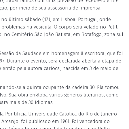
nto, trabalhamos com uma previsão de recebê-lo entre
uição, por meio de sua assessoria de imprensa.
 no último sábado (17), em Lisboa, Portugal, onde
 problemas na vesícula. O corpo será velado no Petit
, no Cemitério São João Batista, em Botafogo, zona sul
 Sessão da Saudade em homenagem à escritora, que foi
997. Durante o evento, será declarada aberta a etapa de
é então pela autora carioca, nascida em 3 de maio de
ornando-se a quinta ocupante da cadeira 30. Ela tomou
vo. Sua obra engloba vários gêneros literários, como
 para mais de 30 idiomas.
a Pontifícia Universidade Católica do Rio de Janeiro
 Arcanjo, foi publicado em 1961. Foi vencedora do
 o Prêmio Internacional de Literatura Juan Rulfo,