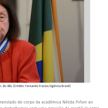
, diz ABL (Crédito: Fernando Frazão/Agência Brasil)
 translado do corpo da acadêmica Nélida Piñon ao