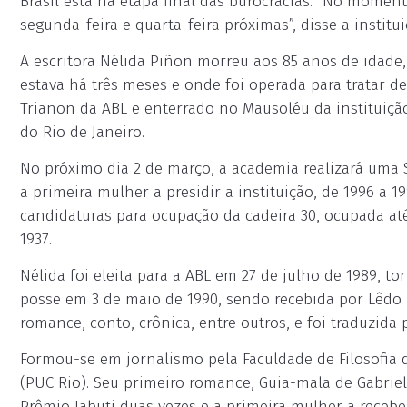
Brasil está na etapa final das burocracias. "No mome
segunda-feira e quarta-feira próximas”, disse a instit
A escritora Nélida Piñon morreu aos 85 anos de idade,
estava há três meses e onde foi operada para tratar de
Trianon da ABL e enterrado no Mausoléu da instituição
do Rio de Janeiro.
No próximo dia 2 de março, a academia realizará uma
a primeira mulher a presidir a instituição, de 1996 a 1
candidaturas para ocupação da cadeira 30, ocupada at
1937.
Nélida foi eleita para a ABL em 27 de julho de 1989, t
posse em 3 de maio de 1990, sendo recebida por Lêdo I
romance, conto, crônica, entre outros, e foi traduzida
Formou-se em jornalismo pela Faculdade de Filosofia d
(PUC Rio). Seu primeiro romance, Guia-mala de Gabriel
Prêmio Jabuti duas vezes e a primeira mulher a receber